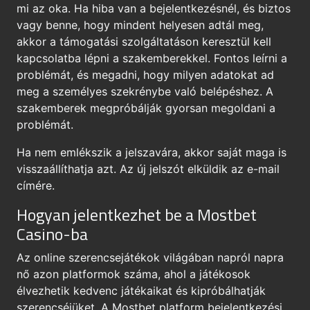
mi az oka. Ha hiba van a bejelentkezésnél, és biztos
vagy benne, hogy mindent helyesen adtál meg,
akkor a támogatási szolgáltatáson keresztül kell
kapcsolatba lépni a szakemberekkel. Fontos leírni a
problémát, és megadni, hogy milyen adatokat ad
meg a személyes szekrénybe való belépéshez. A
szakemberek megpróbálják gyorsan megoldani a
problémát.
Ha nem emlékszik a jelszavára, akkor saját maga is
visszaállíthatja azt. Az új jelszót elküldik az e-mail
címére.
Hogyan jelentkezhet be a Mostbet
Casino-ba
Az online szerencsejátékok világában napról napra
nő azon platformok száma, ahol a játékosok
élvezhetik kedvenc játékaikat és kipróbálhatják
szerencséjüket. A Mostbet platform bejelentkezési