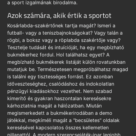
a sport izgalmának birodalma.
Azok számára, akik értik a sportot
Kosárlabda-szakértőnek tartja magát? Ismeri a
futball- vagy a teniszbajnokságokat? Vagy talán a
rögbi, a boksz vagy a röplabda szakértője vagy?
Tesztelje tudását és intuícióját, ha egy megbízható
bukmékerhez fordul. Hol találhatsz egyet? A
megbízható bukmékerek listáját külön rovatunkban
mutatjuk be. Természetesen megpróbálhatsz magad
is találni egy tisztességes forrást. Ez azonban
időveszteséghez, csalódáshoz és indokolatlan
pénzügyi kiadásokhoz vezethet. Nem szabad
kimerítő és gyakran haszontalan keresésekre
kárhoztatnia magát a hálózatban. Miután
megismerkedett a bukmékerirodában a demo
játékkal, megkíméli magát a "becsületes" oldalak
keresésével kapcsolatos összes kellemetlen
pillanattól. A modern szerencsejáték-ipar legjobb