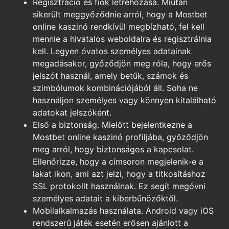
Regisztráció és fiók létrehozása. Miután
sikerült meggyőződnie arról, hogy a Mostbet
online kaszinó rendkívül megbízható, fel kell
mennie a hivatalos weboldalra és regisztrálnia
kell. Legyen óvatos személyes adatainak
megadásakor, győződjön meg róla, hogy erős
jelszót használ, amely betűk, számok és
szimbólumok kombinációjából áll. Soha ne
használjon személyes vagy könnyen kitalálható
adatokat jelszóként.
Első a biztonság. Mielőtt bejelentkezne a
Mostbet online kaszinó profiljába, győződjön
meg arról, hogy biztonságos a kapcsolat.
Ellenőrizze, hogy a címsoron megjelenik-e a
lakat ikon, ami azt jelzi, hogy a titkosításhoz
SSL protokollt használnak. Ez segít megóvni
személyes adatait a kiberbűnözőktől.
Mobilalkalmazás használata. Android vagy iOS
rendszerű játék esetén erősen ajánlott a