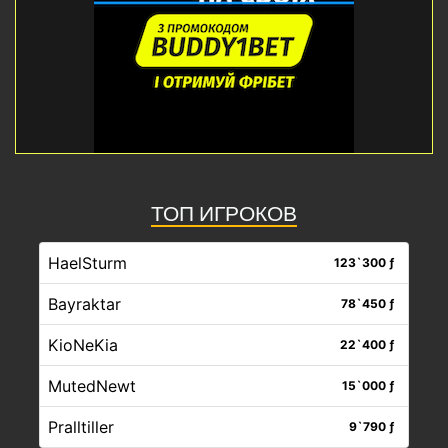
ТОП ИГРОКОВ
HaelSturm
123`300 ƒ
Bayraktar
78`450 ƒ
KioNeKia
22`400 ƒ
MutedNewt
15`000 ƒ
Pralltiller
9`790 ƒ