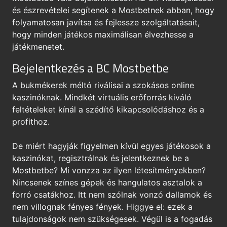
és észrevételei segítenek a Mostbetnek abban, hogy
folyamatosan javítsa és fejlessze szolgáltatásait,
hogy minden játékos maximálisan élvezhesse a
játékmenetet.
Bejelentkezés a BC Mostbetbe
A bukmékerek méltó riválisai a szokásos online
kaszinóknak. Mindkét virtuális erőforrás kiváló
feltételeket kínál a szédítő kikapcsolódáshoz és a
profithoz.
De miért hagyják figyelmen kívül egyes játékosok a
kaszinókat, regisztrálnak és jelentkeznek be a
Mostbetbe? Mi vonzza az ilyen létesítményekben?
Nincsenek színes gépek és hangulatos asztalok a
forró csatákhoz. Itt nem szólnak vonzó dallamok és
nem villognak fényes fények. Higgye el: ezek a
tulajdonságok nem szükségesek. Végül is a fogadás