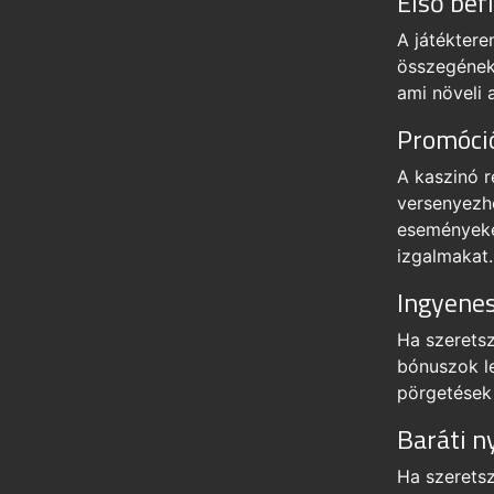
Első bef
A játéktere
összegének
ami növeli 
Promóci
A kaszinó 
versenyezhe
eseményeken
izgalmakat.
Ingyene
Ha szeretsz
bónuszok le
pörgetések
Baráti 
Ha szeretsz