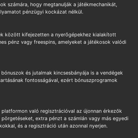
osok számára, hogy megtanulják a játékmechanikát,
olyamatot pénzügyi kockázat nélkül.
k között kifejezetten a nyerőgépekhez kialakított
nes pénz vagy freespins, amelyeket a játékosok valódi
 bónuszok és jutalmak kincsesbányája is a vendégek
tartásának fontosságával, ezért bónuszprogramok
 platformon való regisztrációval az újonnan érkezők
 pörgetéseket, extra pénzt a számlán vagy más egyedi
okkal, és a regisztráció után azonnal nyerjen.