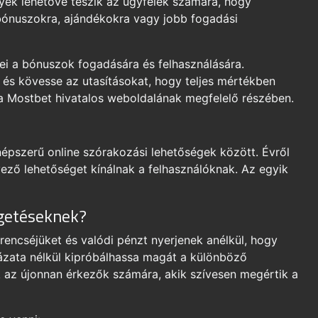
ek lehetővé teszik az ügyfelek számára, hogy
bónuszokra, ajándékokra vagy jobb fogadási
ei a bónuszok fogadására és felhasználására.
 és kövesse az utasításokat, hogy teljes mértékben
 a Mostbet hivatalos weboldalának megfelelő részében.
 népszerű online szórakozási lehetőségek között. Évről
ező lehetőséget kínálnak a felhasználóknak. Az egyik
rgetéseknek?
rencséjüket és valódi pénzt nyerjenek anélkül, hogy
kázata nélkül kipróbálhassa magát a különböző
 az újonnan érkezők számára, akik szívesen megértik a