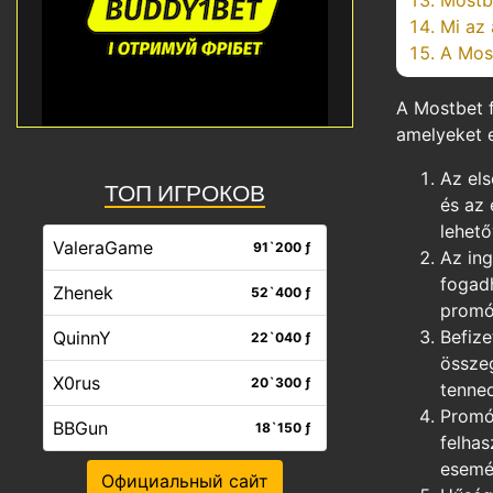
Mostb
Mi az
A Most
A Mostbet f
amelyeket e
Az els
ТОП ИГРОКОВ
és az 
lehető
ValeraGame
91`200 ƒ
Az ing
fogad
Zhenek
52`400 ƒ
promóc
Befize
QuinnY
22`040 ƒ
összeg
X0rus
20`300 ƒ
tenned
Promóc
BBGun
18`150 ƒ
felha
esemé
Официальный сайт