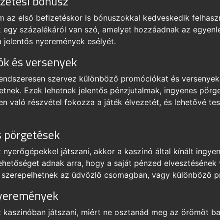
izetési bónusz
m az első befizetéskor is bónuszokkal kedveskedik felhasz
 egy százalékáról van szó, amelyet hozzáadnak az egyenl
a jelentős nyeremények esélyét.
ók és versenyek
rendszeresen szervez különböző promóciókat és versenyeke
tnek. Ezek lehetnek jelentős pénzjutalmak, ingyenes pörge
 való részvétel fokozza a játék élvezetét, és lehetővé te
s pörgetések
 nyerőgépekkel játszani, akkor a kaszinó által kínált ingy
hetőséget adnak arra, hogy a saját pénzed elvesztésének 
 szerepelhetnek az üdvözlő csomagban, vagy különböző pro
nyeremények
 kaszinóban játszani, miért ne osztanád meg az örömöt ba