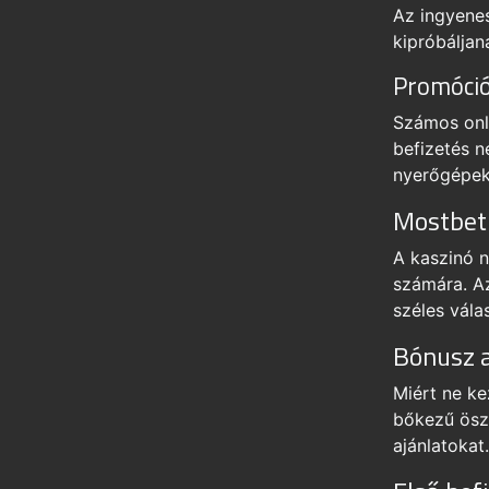
Az ingyenes
kipróbáljan
Promóciós
Számos onli
befizetés n
nyerőgépek 
Mostbet
A kaszinó 
számára. A
széles vála
Bónusz a
Miért ne ke
bőkezű ösz
ajánlatokat