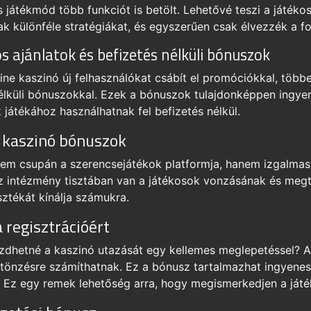
 játékmód több funkciót is betölt. Lehetővé teszi a játék
ak különféle stratégiákat, és egyszerűen csak élvezzék a f
 ajánlatok és befizetés nélküli bónuszok
ne kaszinó új felhasználókat csábít el promóciókkal, többe
élküli bónuszokkal. Ezek a bónuszok tulajdonképpen ingye
játékához használhatnak fel befizetés nélkül.
 kaszinó bónuszok
nem csupán a szerencsejátékok platformja, hanem izgalmas
z intézmény tisztában van a játékosok vonzásának és meg
sztékát kínálja számukra.
 regisztrációért
zdhetné a kaszinó utazását egy kellemes meglepetéssel? A
tönzésre számíthatnak. Ez a bónusz tartalmazhat ingyenes
. Ez egy remek lehetőség arra, hogy megismerkedjen a játék