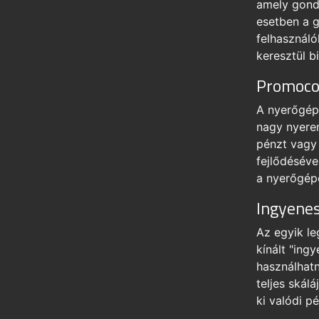
amely gond
esetben a g
felhasznál
keresztül b
Promoco
A nyerőgépe
nagy nyere
pénzt vagy 
fejlődéséve
a nyerőgép
Ingyene
Az egyik le
kínált "ing
használhatn
teljes skál
ki valódi p